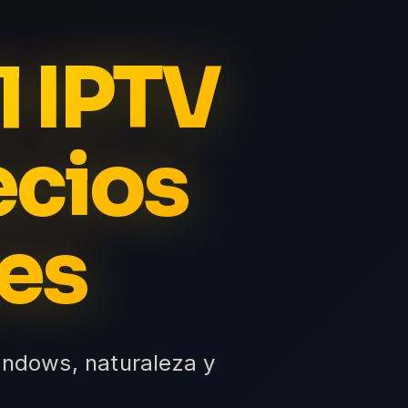
l IPTV
ecios
es
ndows, naturaleza y