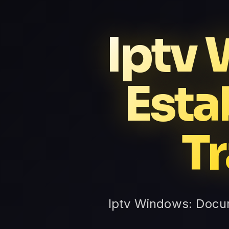
Iptv 
Esta
T
Iptv Windows: Docu