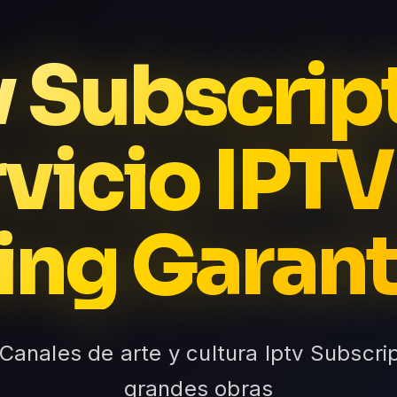
v Subscrip
vicio IPTV
ing Garan
 Canales de arte y cultura Iptv Subscrip
grandes obras