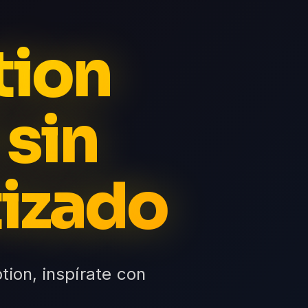
tion
 sin
tizado
tion, inspírate con