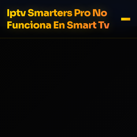
Iptv Smarters Pro No
Funciona En Smart Tv