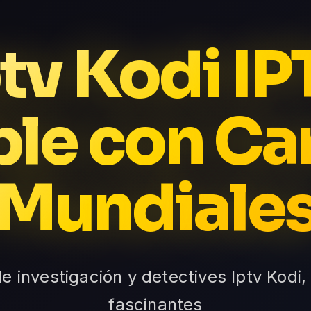
ptv Kodi IP
ble con Ca
Mundiale
e investigación y detectives Iptv Kodi,
fascinantes